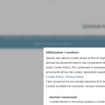
 - Massa Castello - Ravenna - Cel.335 370 413 - info@malinoiswaterslager.org - gestionew
Realizzazione siti web www.sitoper.it
Utilizziamo i cookies
Questo sito utilizza cookie propri al fine di mi
derivati da strumenti esterni che consentono di
nella Cookie Policy. Per continuare è necessa
acconsenti all'uso dei cookie. Ignorando quest
Cookie Policy
-
Privacy Policy
Il tuo consenso ha una durata massima di 6 me
Cookie accettati nel consenso: nessun conse
tecnici necessari
I cookie tecnici e necessari aiutano a rende