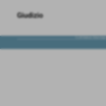
Giudizio
CLUB Malinois Waterslager