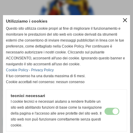
close
Utilizziamo i cookies
Questo sito utilizza cookie propri al fine di migliorare il funzionamento e
monitorare le prestazioni del sito web e/o cookie derivati da strumenti
esterni che consentono di inviare messaggi pubblicitari in linea con le tue
preferenze, come dettagliato nella Cookie Policy. Per continuare è
necessario autorizzare i nostri cookie. Cliccando sul pulsante
dove:
Terralba (OR)
ACCONSENTO, acconsenti all'uso dei cookie. Ignorando questo banner e
navigando il sito acconsenti all'uso dei cookie.
Associazione Ornitologica Arborense organizza
Cookie Policy
-
Privacy Policy
in data 22/10/2017 una
Mostra Ornitologica
Il tuo consenso ha una durata massima di 6 mesi.
con la Presenza e in Gara i Canarini Malinois
Cookie accettati nel consenso: nessun consenso
Waterslager
Ingabbio 18/10/2017
Giudizio 20/10/2017
tecnici necessari
I cookie tecnici e necessari aiutano a rendere fruibile un
sito web abilitando funzioni di base come la navigazione
della pagina e l'accesso alle aree protette del sito web. Il
sito web non può funzionare correttamente senza questi
<< precedente
successivo >>
cookie.