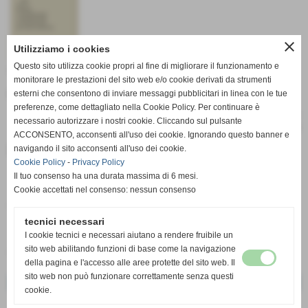
close
Utilizziamo i cookies
Questo sito utilizza cookie propri al fine di migliorare il funzionamento e
dove:
Trentola Ducenta (CE)
monitorare le prestazioni del sito web e/o cookie derivati da strumenti
8° Festival Del Malinois
esterni che consentono di inviare messaggi pubblicitari in linea con le tue
preferenze, come dettagliato nella Cookie Policy. Per continuare è
necessario autorizzare i nostri cookie. Cliccando sul pulsante
ACCONSENTO, acconsenti all'uso dei cookie. Ignorando questo banner e
Documenti allegati
navigando il sito acconsenti all'uso dei cookie.
Cookie Policy
-
Privacy Policy
Il tuo consenso ha una durata massima di 6 mesi.
CATALOGO
Cookie accettati nel consenso: nessun consenso
Dimensione: 162,06 KB
tecnici necessari
L
ocandina
I cookie tecnici e necessari aiutano a rendere fruibile un
sito web abilitando funzioni di base come la navigazione
Dimensione: 261,78 KB
della pagina e l'accesso alle aree protette del sito web. Il
sito web non può funzionare correttamente senza questi
<< precedente
successivo >>
cookie.